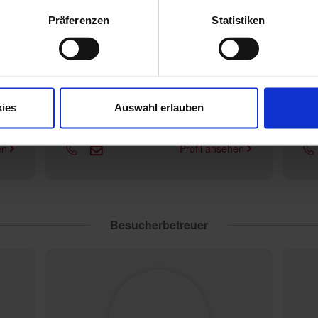
Präferenzen
Statistiken
Torsten Gerken
Mitgliederkoordinator/in
ies
Auswahl erlauben
Gerken/Gerken GbR
h
hen
Profil ansehen
Besucherbetreuer