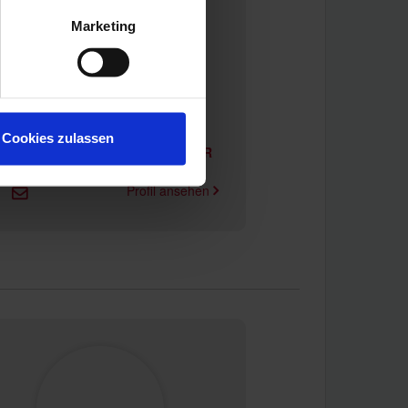
Marketing
Thiemo Eickel
Schatzmeister/in
Cookies zulassen
ilfe onLine domsky & domsky GbR
Profil ansehen