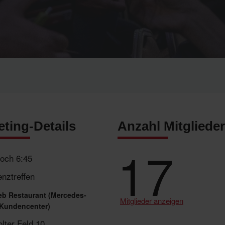
ting-Details
Anzahl Mitglieder
17
woch 6:45
nztreffen
ieb Restaurant (Mercedes-
Mitglieder anzeigen
Kundencenter)
lter Feld 10