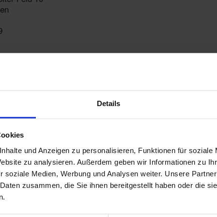
en
9
ieder
Details
Cookies
nhalte und Anzeigen zu personalisieren, Funktionen für soziale
Mitgliederkoordinator/in
Website zu analysieren. Außerdem geben wir Informationen zu I
r soziale Medien, Werbung und Analysen weiter. Unsere Partner
 Daten zusammen, die Sie ihnen bereitgestellt haben oder die s
n.