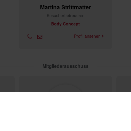
Martina Strittmatter
Besucherbetreuer/in
Body Concept
Profil ansehen
Mitgliederausschuss