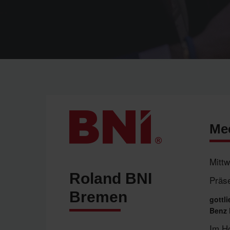
Mee
Mitt
Roland BNI
Präse
Bremen
gottl
Benz 
Im Ho