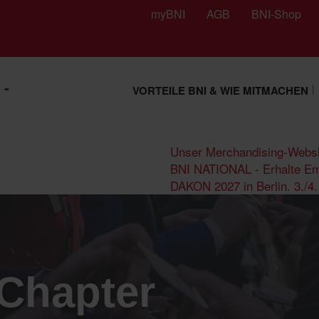
myBNI
AGB
BNI-Shop
 -
VORTEILE BNI & WIE MITMACHEN
Unser Merchandising-Webs
BNI NATIONAL - Erhalte Em
DAKON 2027 in Berlin. 3./4. J
 Chapter