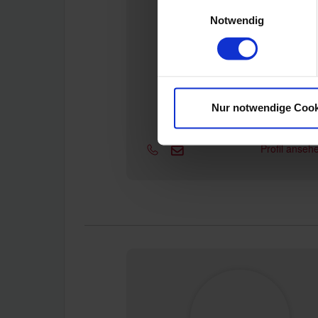
Einwilligungsauswahl
Notwendig
Andreas Efremov
Chapterdirektor/in
Nur notwendige Cook
Green Media Bremen UG
Profil anse