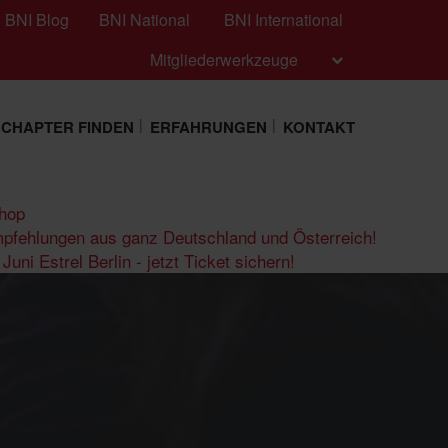
BNI Blog
BNI National
BNI International
Mitgliederwerkzeuge
CHAPTER FINDEN
ERFAHRUNGEN
KONTAKT
hop
pfehlungen aus ganz Deutschland und Österreich!
uni Estrel Berlin - jetzt Ticket sichern!